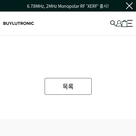
6.78MHz, 2MHz Monopolar RF 'XERF' 출시!
목록